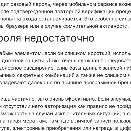
одит разовый пароль, через мобильном сервисе возн
осле подтвержденной повторной верификации процес
попытка входа останавливается. Это особенно силь
ны браузера или в случае сомнительной активности.
роля недостаточно
абым элементом, если он слишком короткий, использ
з должной защиты. Даже очень сложная последовате
доносное расширение, слив базы данных записей л
ычных секретных комбинаций а также не слишком ча
авладевают далеко не по причине программной бреш
лишь частично, зато очень эффективно. Если злоум
 отсутствии него авторизация как правило не пройд
зможность на случай исключительных ситуаций, а с
 такая мера там, там, где в личной записи пользов
ступа, электронные приобретения или награды в циф