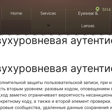
5114 
Home
Services
Eyewear &
Lenses
вухуровневая аутент
вухуровневая аутент
лнительной защиты пользовательской записи, при к
ость вторым уровнем: разовым кодом, оповещением
од заметно ограничивает вероятность несанкциони
кретному коду, а также и второй элемент проверки. 
гровые сообщества, удаленные данные сохранения 