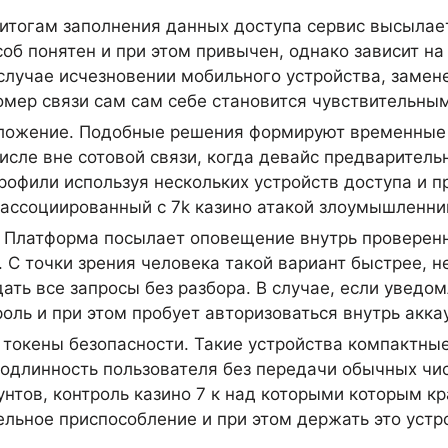
итогам заполнения данных доступа сервис высылает
об понятен и при этом привычен, однако зависит на
случае исчезновении мобильного устройства, замене
номер связи сам сам себе становится чувствительны
ложение. Подобные решения формируют временные 
исле вне сотовой связи, когда девайс предварител
профили используя нескольких устройств доступа и 
 ассоциированный с 7k казино атакой злоумышленни
Платформа посылает оповещение внутрь проверенн
С точки зрения человека такой вариант быстрее, н
ать все запросы без разбора. В случае, если увед
оль и при этом пробует авторизоваться внутрь аккау
окены безопасности. Такие устройства компактные
подлинность пользователя без передачи обычных чи
унтов, контроль казино 7 к над которыми которым к
ельное приспособление и при этом держать это уст