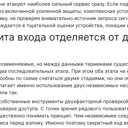
не атакуют наиболее сильный сервис сразу. Если п
без включенной усиленной защиты, комплексная уст
му, не проверяя внимательно источник запроса сиг
уждается в тщательной оценки устройства, локации
та входа отделяется от 
мозаменяемые, но между данными терминами сущес
два последовательных этапа. При этом оба этапа не
собны по схеме считаться двумя стадиями, но они 
лагает именно использование двух независимых нес
ли так.
собственные инструменты двухфакторной проверкой 
оверке доступа. С точки зрения рядового пользоват
существенно понимать принцип. Чем независимее сле
виса перед взлому. Именно поэтому секретный код в