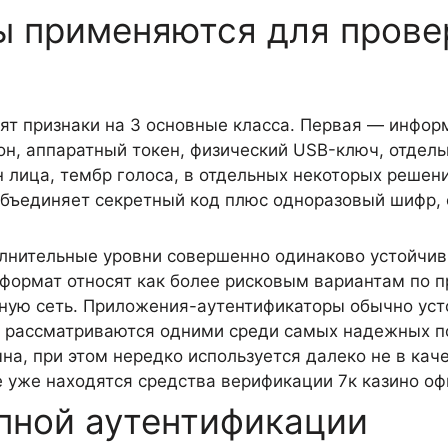
ы применяются для прове
т признаки на 3 основные класса. Первая — информ
он, аппаратный токен, физический USB-ключ, отдел
н лица, тембр голоса, в отдельных некоторых реше
объединяет секретный код плюс одноразовый шифр,
полнительные уровни совершенно одинаково устойчи
 формат относят как более рисковым вариантам по 
ную сеть. Приложения-аутентификаторы обычно усто
а рассматриваются одними среди самых надежных п
а, при этом нередко используется далеко не в каче
е уже находятся средства верификации 7к казино оф
пной аутентификации