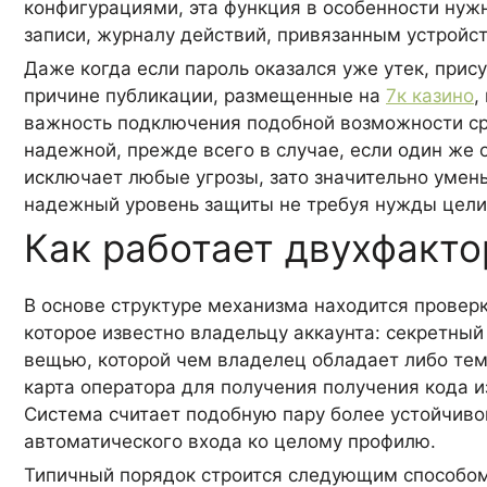
конфигурациями, эта функция в особенности нужн
записи, журналу действий, привязанным устройс
Даже когда если пароль оказался уже утек, прис
причине публикации, размещенные на
7к казино
,
важность подключения подобной возможности сра
надежной, прежде всего в случае, если один же 
исключает любые угрозы, зато значительно умен
надежный уровень защиты не требуя нужды целик
Как работает двухфакт
В основе структуре механизма находится проверк
которое известно владельцу аккаунта: секретный
вещью, которой чем владелец обладает либо тем,
карта оператора для получения получения кода и
Система считает подобную пару более устойчиво
автоматического входа ко целому профилю.
Типичный порядок строится следующим способом