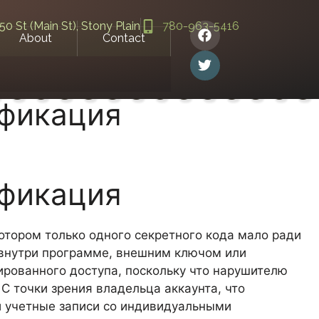
50 St (Main St), Stony Plain
780-963-5416
About
Contact
ификация
ификация
отором только одного секретного кода мало ради
 внутри программе, внешним ключом или
рованного доступа, поскольку что нарушителю
С точки зрения владельца аккаунта, что
и учетные записи со индивидуальными