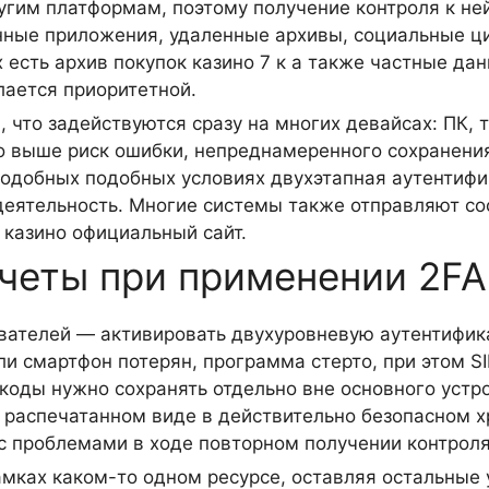
ругим платформам, поэтому получение контроля к не
ные приложения, удаленные архивы, социальные ц
 есть архив покупок казино 7 к а также частные дан
лается приоритетной.
, что задействуются сразу на многих девайсах: ПК,
ко выше риск ошибки, непреднамеренного сохранения
подобных подобных условиях двухэтапная аутентифи
еятельность. Многие системы также отправляют соо
 казино официальный сайт.
четы при применении 2FA
вателей — активировать двухуровневую аутентифика
и смартфон потерян, программа стерто, при этом SI
 коды нужно сохранять отдельно вне основного уст
распечатанном виде в действительно безопасном х
 с проблемами в ходе повторном получении контроля
мках каком-то одном ресурсе, оставляя остальные 