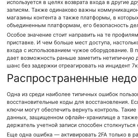
используется в целях возврата входа в другие д
записям. Также одинаково важны коммуникацион
магазины контента а также платформы, в которых
объединенным платформам, его безопасность де
Особое значение стоит направить на те профилям
приставке. И чем больше мест доступа, настоль
входа с использованием чужое оборудование. В 
дает возможность раньше заметить нетипичную д
шанс без задержки отреагировать на инцидент 7к
Распространенные недо
Одна из среди наиболее типичных ошибок пользо
восстановительные коды для восстановления. Есл
ключи могут обеспечить вернуть контроль. Такие
данных, защищенном офлайн-хранилище а также 
держатель учетной записи способен столкнуться
Еще одна ошибка — активировать 2FA только в ра