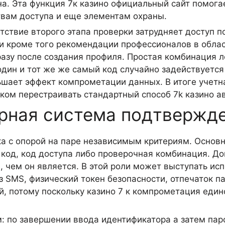
а. Эта функция 7к казино официальный сайт помога
твам доступа и еще элементам охраны.
утствие второго этапа проверки затрудняет доступ п
 и кроме того рекомендации профессионалов в обла
зу после создания профиля. Простая комбинация л
один и тот же же самый код случайно задействуется
ьшает эффект компрометации данных. В итоге учетн
ом перестраивать стандартный способ 7k казино а
орная система подтвержд
а с опорой на паре независимым критериям. Основной
 код, код доступа либо проверочная комбинация. До
 чем он является. В этой роли может выступать исп
з SMS, физический токен безопасности, отпечаток п
й, потому поскольку казино 7 к компрометация еди
: по завершении ввода идентификатора а затем пар